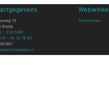
actgegevens
Webwinkel
opweg 13
Sitecentrale
S Breda
6 – 230 5081
:
06 – 42 12 79 94
7681967
linetuinmeubels.nl