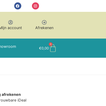
Mijn account
Afrekenen
0
howroom
€
0,00
g afrekenen
trouwbare iDeal