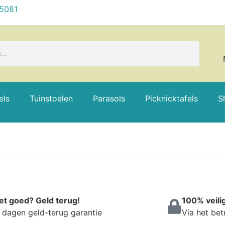
 5081
els
Tuinstoelen
Parasols
Picknicktafels
S
et goed? Geld terug!
100% veili
 dagen geld-terug garantie
Via het be