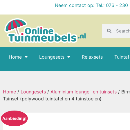
Neem contact op: Tel.: 076 - 230
Home
Loungesets
Relaxsets
Tuintaf
Home
/
Loungesets
/
Aluminium lounge- en tuinsets
/ Bir
Tuinset (polywood tuintafel en 4 tuinstoelen)
Aanbieding!