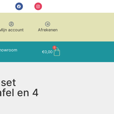
Mijn account
Afrekenen
0
howroom
€
0,00
set
fel en 4