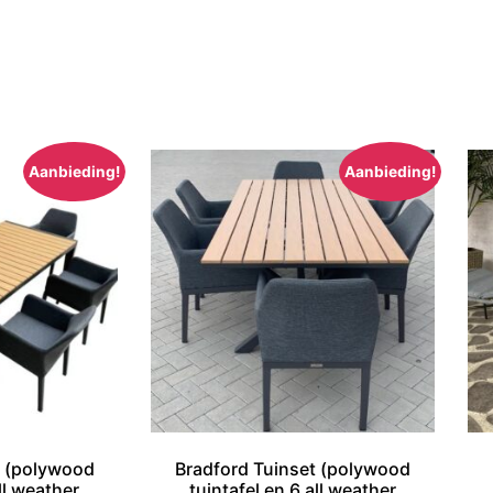
Aanbieding!
Aanbieding!
t (polywood
Bradford Tuinset (polywood
ll weather
tuintafel en 6 all weather