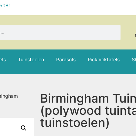
 5081
els
Tuinstoelen
Parasols
Picknicktafels
S
Birmingham Tuin
mingham
(polywood tuinta
tuinstoelen)