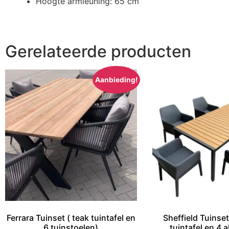
Hoogte armleuning: 65 cm
Gerelateerde producten
Aanbieding!
Ferrara Tuinset ( teak tuintafel en
Sheffield Tuinse
6 tuinstoelen)
tuintafel en 4 a