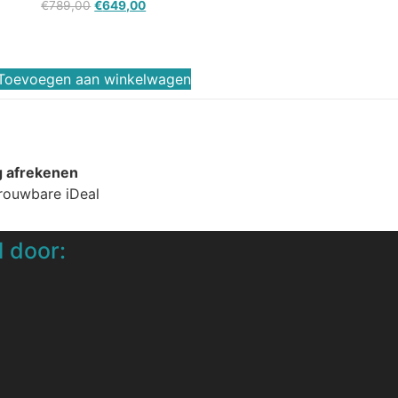
€
789,00
€
649,00
Toevoegen aan winkelwagen
g afrekenen
trouwbare iDeal
 door: