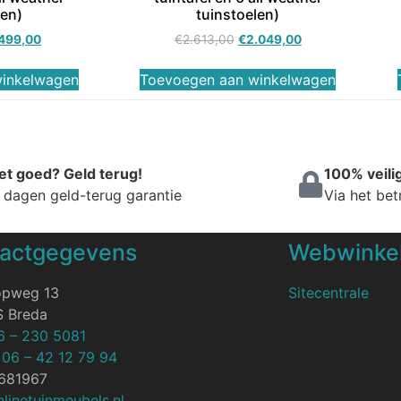
len)
tuinstoelen)
.499,00
€
2.613,00
€
2.049,00
winkelwagen
Toevoegen aan winkelwagen
et goed? Geld terug!
100% veili
 dagen geld-terug garantie
Via het be
actgegevens
Webwinkel
opweg 13
Sitecentrale
S Breda
6 – 230 5081
:
06 – 42 12 79 94
7681967
linetuinmeubels.nl