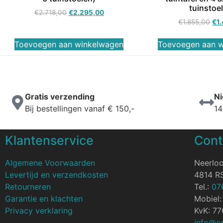
tuinstoe
€
2.718,00
€
2.295,00
€
1.855,00
€
1
Toevoegen aan winkelwagen
Toevoegen aan 
Gratis verzending
Ni
Bij bestellingen vanaf € 150,-
14
Klantenservice
Cont
Algemene Voorwaarden
Neerlo
Levertijd en verzendkosten
4814 R
Retourneren
Tel.:
07
Garantie en klachten
Mobiel
Privacy verklaring
KvK: 7
info@on