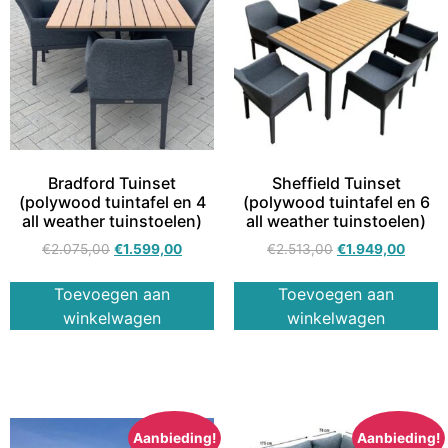
Bradford Tuinset
Sheffield Tuinset
(polywood tuintafel en 4
(polywood tuintafel en 6
all weather tuinstoelen)
all weather tuinstoelen)
€
2.075,00
€
1.599,00
€
2.513,00
€
1.949,00
Toevoegen aan
Toevoegen aan
winkelwagen
winkelwagen
Aanbieding!
Aanbieding!